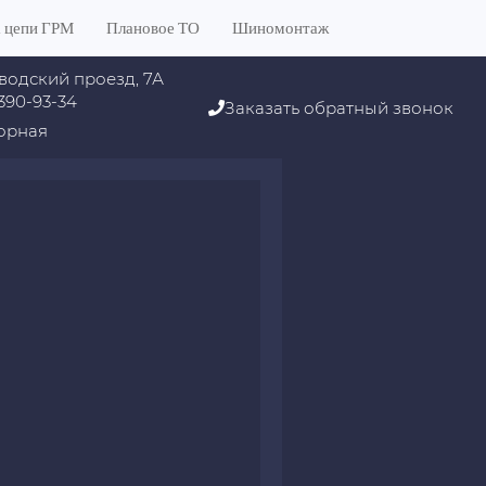
 цепи ГРМ
Плановое ТО
Шиномонтаж
водский проезд, 7А
 390-93-34
Заказать обратный звонок
орная