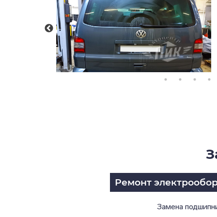
З
Ремонт электрообо
Замена подшипн