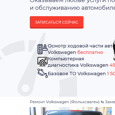
Оказываем любые услуги по
и обслуживанию автомобилей
ЗАПИСАТЬСЯ СЕЙЧАС
Осмотр ходовой части авт
Volkswagen
бесплатно
Компьютерная
диагностика Volkswagen
49
Базовое ТО Volkswagen
1 5
Ремонт Volkswagen (Фольксваген)
⇆
Заме