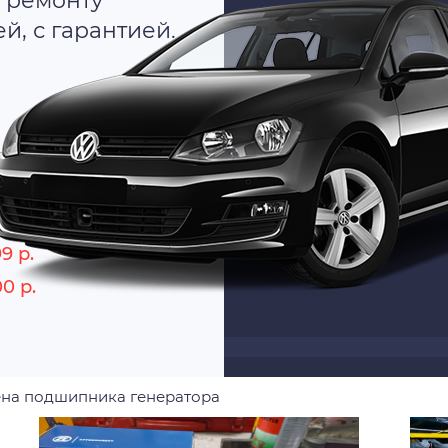
 ремонту
, с гарантией.
о
9 р.
00 р.
на подшипника генератора