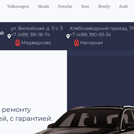
Volkswagen
Skoda
Porsche
Seat
Bently
Audi
ул. Вилюйская, д. 11 с. 3
Хлебозаводский проезд, 7
ый
+7 (499) 391-18-74
+7 (499) 390-93-34
Медведково
Нагорная
 ремонту
, с гарантией.