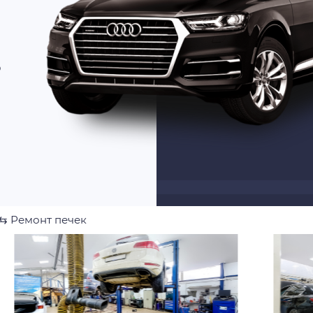
о
⇆
Ремонт печек