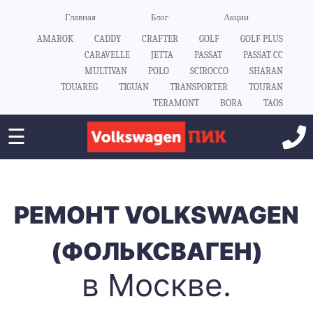
Главная
Блог
Акции
AMAROK
CADDY
CRAFTER
GOLF
GOLF PLUS
CARAVELLE
JETTA
PASSAT
PASSAT CC
MULTIVAN
POLO
SCIROCCO
SHARAN
TOUAREG
TIGUAN
TRANSPORTER
TOURAN
TERAMONT
BORA
TAOS
☰
РЕМОНТ VOLKSWAGEN
(ФОЛЬКСВАГЕН)
в Москве.