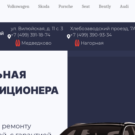
Volkswagen
Skoda
Porsche
Seat
Bently
Audi
ул. Вилюйская, д. 11 с. 3
Хлебозаводский проезд, 7
ый
+7 (499) 391-18-74
+7 (499) 390-93-34
Медведково
Нагорная
ЬНАЯ
ДИЦИОНЕРА
 ремонту