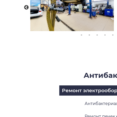
Антибак
Ремонт электрообо
Антибактериа
Ремонт печек