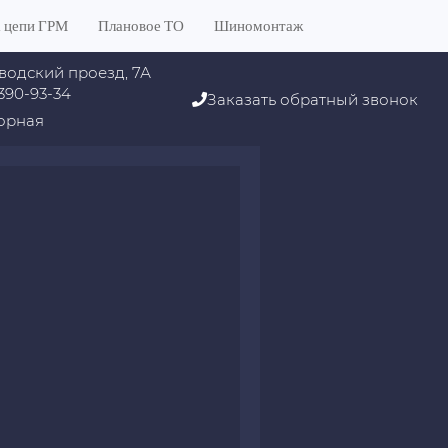
 цепи ГРМ
Плановое ТО
Шиномонтаж
водский проезд, 7А
 390-93-34
Заказать обратный звонок
орная