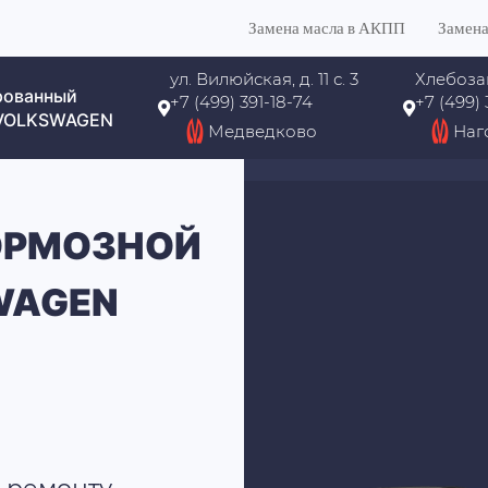
Замена масла в АКПП
Замена
ул. Вилюйская, д. 11 с. 3
Хлебоза
рованный
+7 (499) 391-18-74
+7 (499)
 VOLKSWAGEN
Медведково
Наг
ОРМОЗНОЙ
WAGEN