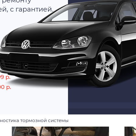
 ремонту
, с гарантией.
о
9 р.
00 р.
ностика тормозной системы