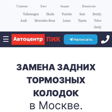
Главная
Блог
Акции
Вакансии
Volkswagen
Skoda
Porsche
Seat
Bently
Audi
Mercedes-Benz
Lexus
Toyota
Volvo
Geely
☰
Написать
ЗАМЕНА ЗАДНИХ
ТОРМОЗНЫХ
КОЛОДОК
в Москве.