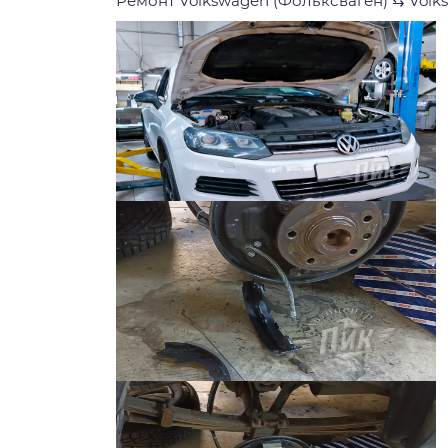
Ремонт Volkswagen (Фольксваген)
⇆
Volk