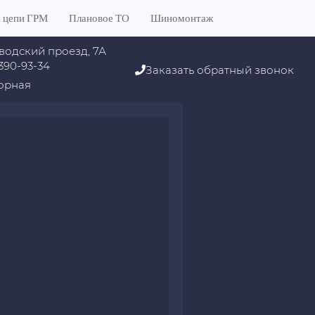
 цепи ГРМ
Плановое ТО
Шиномонтаж
водский проезд, 7А
 390-93-34
Заказать обратный звонок
орная