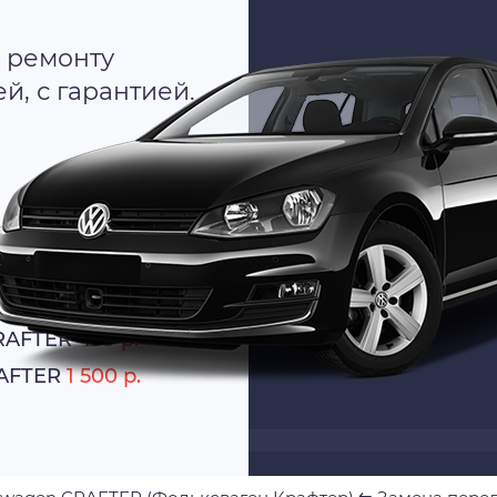
 ремонту
, с гарантией.
о
атно
CRAFTER
499 р.
RAFTER
1 500 р.