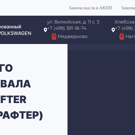
Замена масла в АКПП
Замена
ул. Вилюйская, д. 11 с. 3
Хлебоза
рованный
+7 (499) 391-18-74
+7 (499)
 VOLKSWAGEN
Медведково
Наг
ГО
НВАЛА
FTER
РАФТЕР)