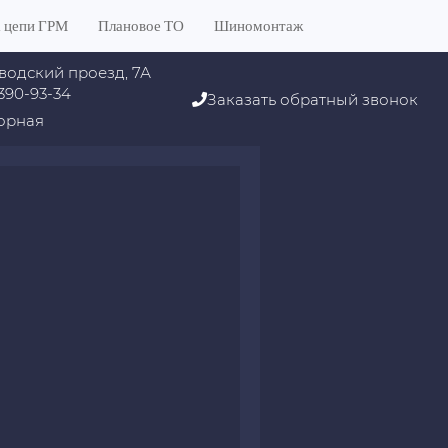
 цепи ГРМ
Плановое ТО
Шиномонтаж
водский проезд, 7А
 390-93-34
Заказать обратный звонок
орная