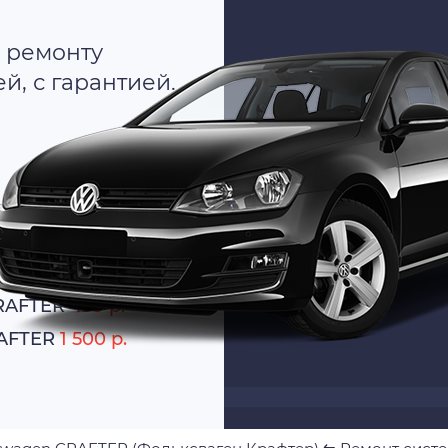
 ремонту
, с гарантией.
о
атно
CRAFTER
499 р.
RAFTER
1 500 р.