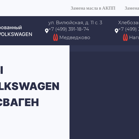
Замена масла в АКПП
Замена
ул. Вилюйская, д. 11 с. 3
Хлебоза
рованный
+7 (499) 391-18-74
+7 (499)
 VOLKSWAGEN
Медведково
Наг
Ы
LKSWAGEN
СВАГЕН