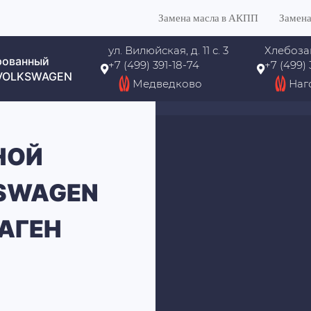
Замена масла в АКПП
Замена
ул. Вилюйская, д. 11 с. 3
Хлебоза
рованный
+7 (499) 391-18-74
+7 (499)
 VOLKSWAGEN
Медведково
Наг
НОЙ
SWAGEN
АГЕН