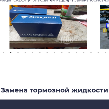
swagen CADDY (Фольксваген Кадди)
⇆
Замена тормозно
Замена тормозной жидкости