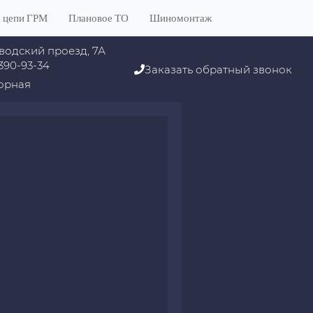
 цепи ГРМ
Плановое ТО
Шиномонтаж
водский проезд, 7А
 390-93-34
Заказать обратный звонок
орная