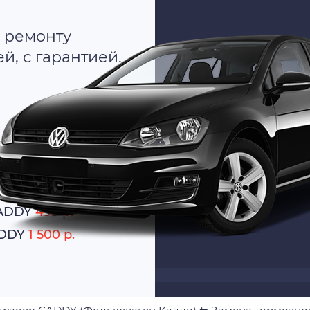
 ремонту
, с гарантией.
о
тно
CADDY
499 р.
ADDY
1 500 р.