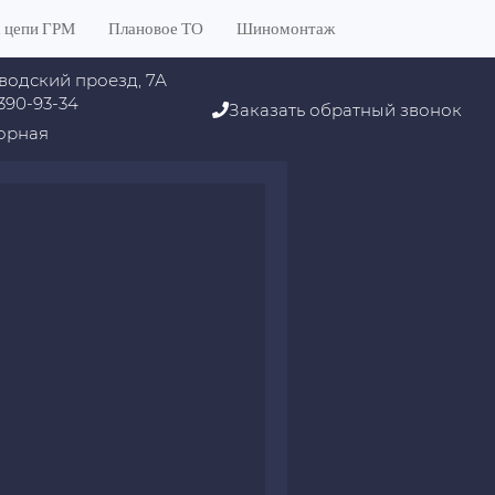
 цепи ГРМ
Плановое ТО
Шиномонтаж
водский проезд, 7А
 390-93-34
Заказать обратный звонок
орная