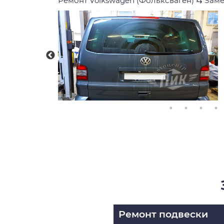
Ремонт Volkswagen (Фольксваген)
⇆
Заме
Ремонт подвески