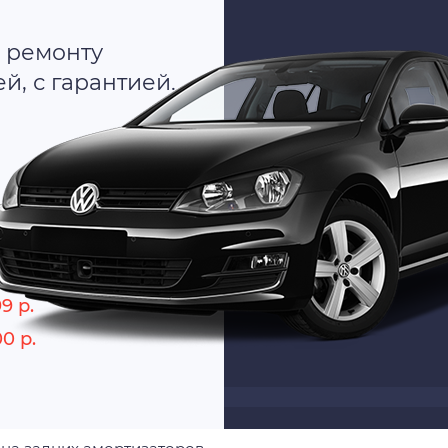
 ремонту
, с гарантией.
о
9 р.
00 р.