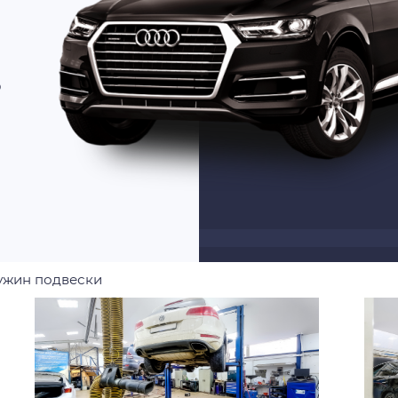
о
ужин подвески