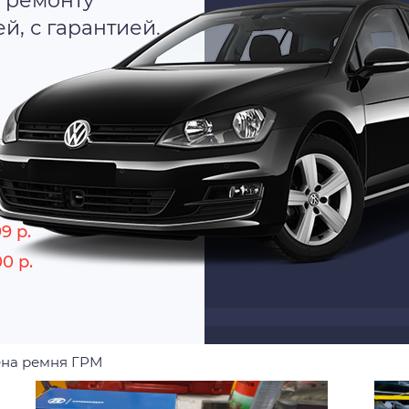
 ремонту
, с гарантией.
о
9 р.
00 р.
на ремня ГРМ