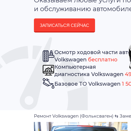
Оказываем любые услуги по
и обслуживанию автомобилей
ЗАПИСАТЬСЯ СЕЙЧАС
Осмотр ходовой части авт
Volkswagen
бесплатно
Компьютерная
диагностика Volkswagen
49
Базовое ТО Volkswagen
1 5
Ремонт Volkswagen (Фольксваген)
⇆
Заме