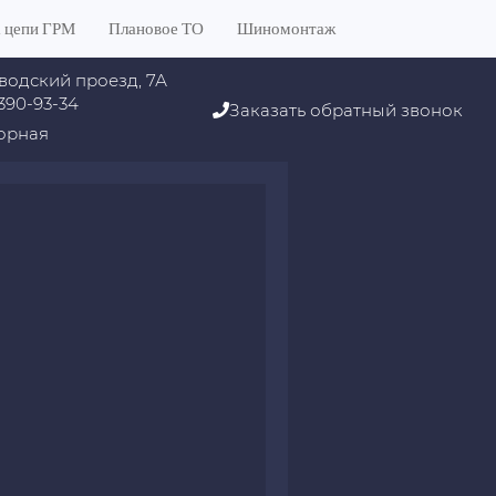
 цепи ГРМ
Плановое ТО
Шиномонтаж
водский проезд, 7А
 390-93-34
Заказать обратный звонок
орная