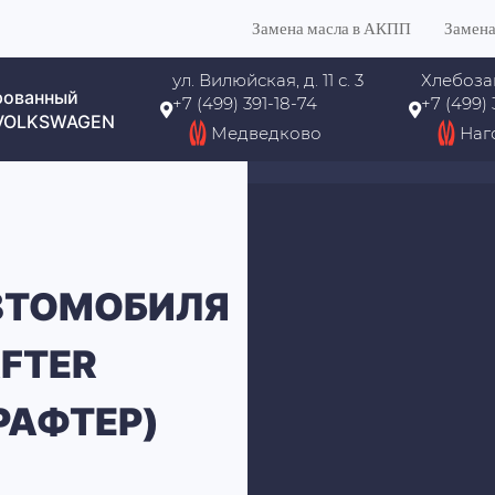
Замена масла в АКПП
Замена
ул. Вилюйская, д. 11 с. 3
Хлебоза
рованный
+7 (499) 391-18-74
+7 (499)
 VOLKSWAGEN
Медведково
Наг
ВТОМОБИЛЯ
FTER
РАФТЕР)