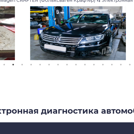
swagen CRAFTER (Фольксваген Крафтер)
⇆
Электронная
тронная диагностика автом