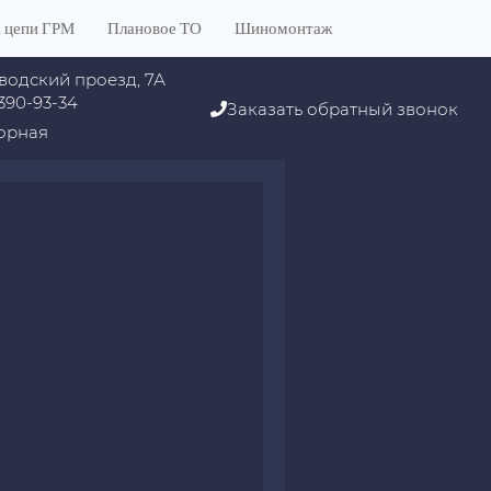
 цепи ГРМ
Плановое ТО
Шиномонтаж
водский проезд, 7А
 390-93-34
Заказать обратный звонок
орная