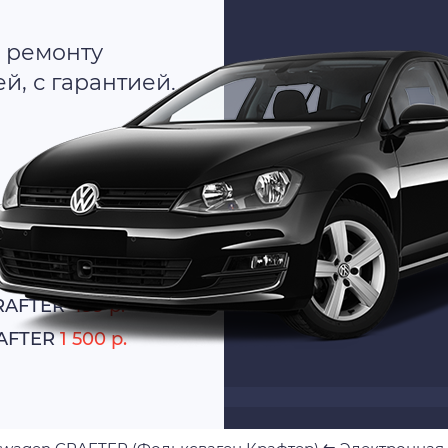
 ремонту
, с гарантией.
о
атно
CRAFTER
499 р.
RAFTER
1 500 р.