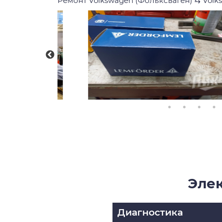
Ремонт Volkswagen (Фольксваген)
⇆
Volk
Элек
Диагностика