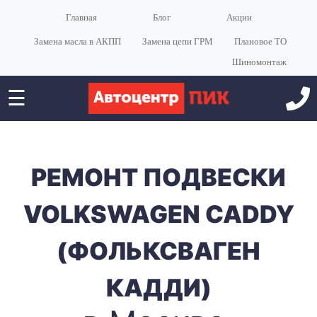
Главная
Блог
Акции
Замена масла в АКПП
Замена цепи ГРМ
Плановое ТО
Шиномонтаж
☰
РЕМОНТ ПОДВЕСКИ
VOLKSWAGEN CADDY
(ФОЛЬКСВАГЕН
КАДДИ)