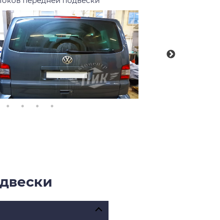
локов передней подвески
одвески