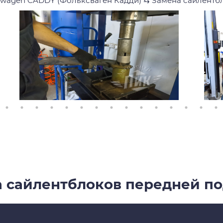
swagen CADDY (Фольксваген Кадди)
⇆
Замена сайлентб
 сайлентблоков передней п