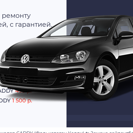
 ремонту
, с гарантией.
о
тно
CADDY
499 р.
ADDY
1 500 р.