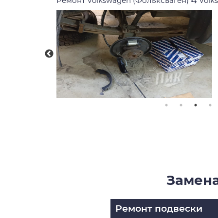
Ремонт Volkswagen (Фольксваген)
⇆
Volk
Замена
Ремонт подвески