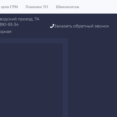
 цепи ГРМ
Плановое ТО
Шиномонтаж
водский проезд, 7А
 390-93-34
Заказать обратный звонок
орная