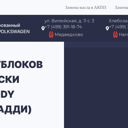
Замена масла в АКПП
Замена
ул. Вилюйская, д. 11 с. 3
Хлебоза
рованный
+7 (499) 391-18-74
+7 (499)
 VOLKSWAGEN
Медведково
Наг
ТБЛОКОВ
СКИ
DDY
АДДИ)