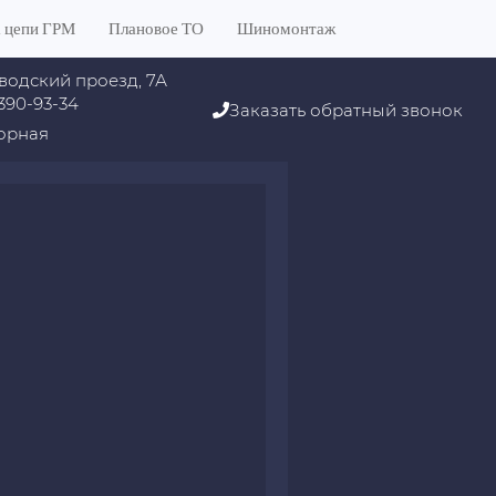
 цепи ГРМ
Плановое ТО
Шиномонтаж
водский проезд, 7А
 390-93-34
Заказать обратный звонок
орная