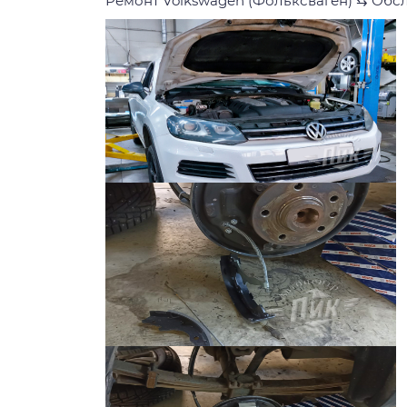
Ремонт Volkswagen (Фольксваген)
⇆
Обсл