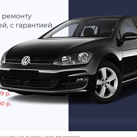
 ремонту
, с гарантией.
о
9 р.
00 р.