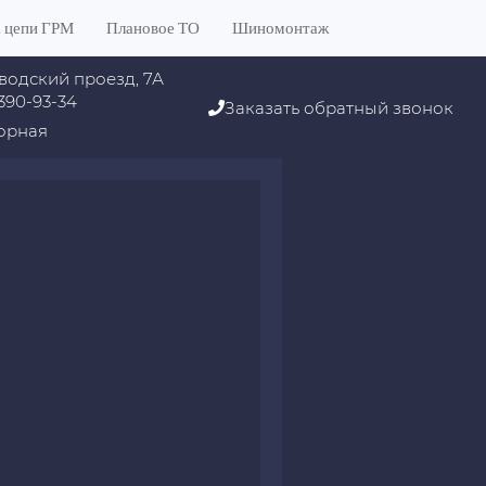
 цепи ГРМ
Плановое ТО
Шиномонтаж
водский проезд, 7А
 390-93-34
Заказать обратный звонок
орная