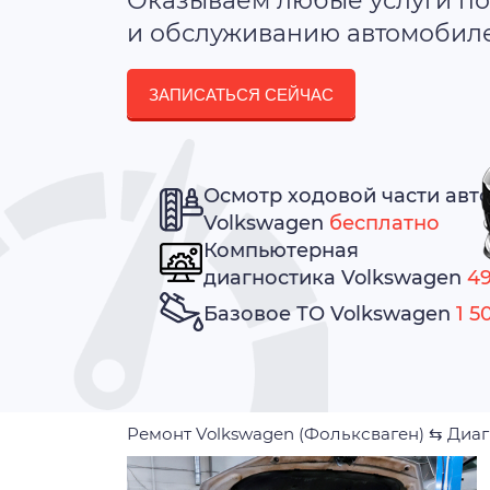
Оказываем любые услуги по
и обслуживанию автомобилей
ЗАПИСАТЬСЯ СЕЙЧАС
Осмотр ходовой части авт
Volkswagen
бесплатно
Компьютерная
диагностика Volkswagen
49
Базовое ТО Volkswagen
1 5
Ремонт Volkswagen (Фольксваген)
⇆
Диаг