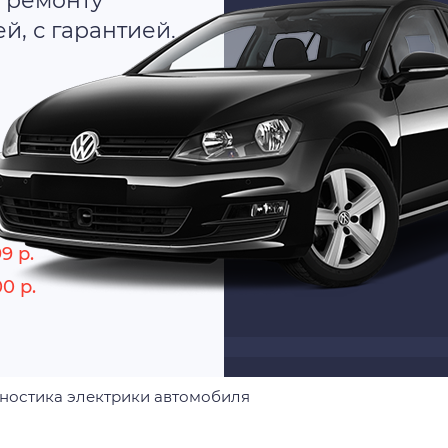
 ремонту
, с гарантией.
о
9 р.
00 р.
ностика электрики автомобиля