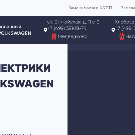
Замена масла в АКПП
Замена
ул. Вилюйская, д. 11 с. 3
Хлебоза
рованный
+7 (499) 391-18-74
+7 (499)
 VOLKSWAGEN
Медведково
Наг
ЛЕКТРИКИ
LKSWAGEN