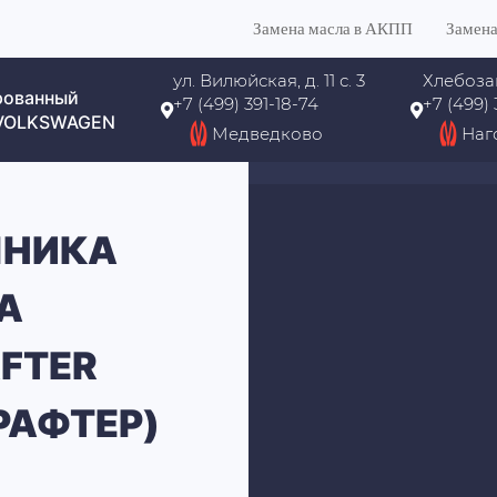
Замена масла в АКПП
Замена
ул. Вилюйская, д. 11 с. 3
Хлебоза
рованный
+7 (499) 391-18-74
+7 (499)
 VOLKSWAGEN
Медведково
Наг
ПНИКА
А
FTER
РАФТЕР)