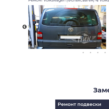
Ремонт Volkswagen (Фольксваген)
⇆
Volk
Зам
Ремонт подвески