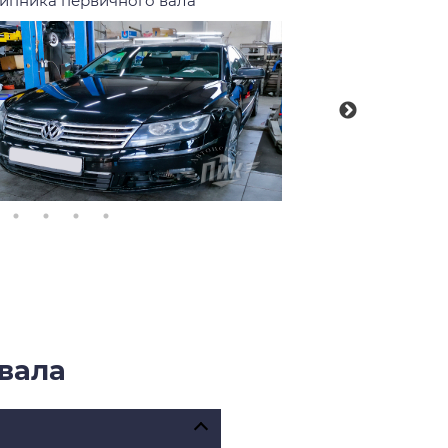
ипника первичного вала
вала