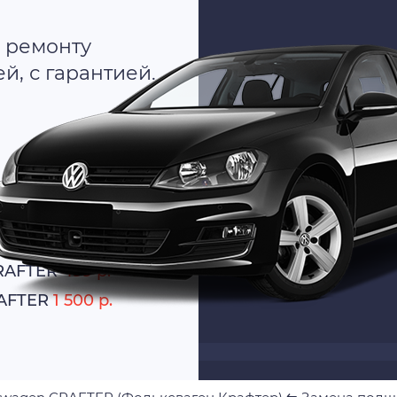
 ремонту
, с гарантией.
о
атно
CRAFTER
499 р.
RAFTER
1 500 р.