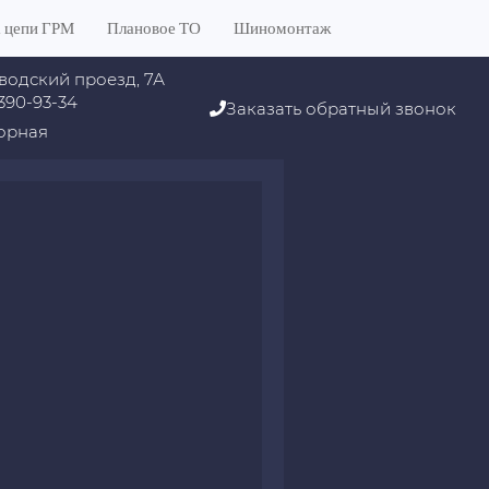
 цепи ГРМ
Плановое ТО
Шиномонтаж
водский проезд, 7А
 390-93-34
Заказать обратный звонок
орная