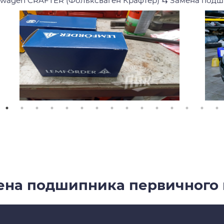
swagen CRAFTER (Фольксваген Крафтер)
⇆
Замена подш
ена подшипника первичного 