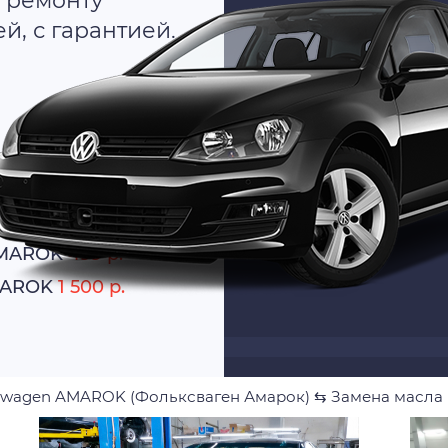
 ремонту
, с гарантией.
о
атно
AMAROK
499 р.
AMAROK
1 500 р.
swagen AMAROK (Фольксваген Амарок)
⇆
Замена масла 