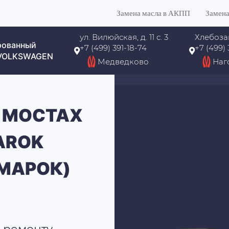
Замена масла в АКПП
Замена
ул. Вилюйская, д. 11 с. 3
Хлебоза
рованный
+7 (499) 391-18-74
+7 (499)
 VOLKSWAGEN
Медведково
Наг
 МОСТАХ
AROK
МАРОК)