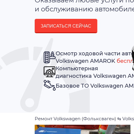
Оказываем любые услуги по
и обслуживанию автомобилей
ЗАПИСАТЬСЯ СЕЙЧАС
Осмотр ходовой части авт
Volkswagen AMAROK
беспл
Компьютерная
диагностика Volkswagen 
Базовое ТО Volkswagen 
Ремонт Volkswagen (Фольксваген)
⇆
Volk