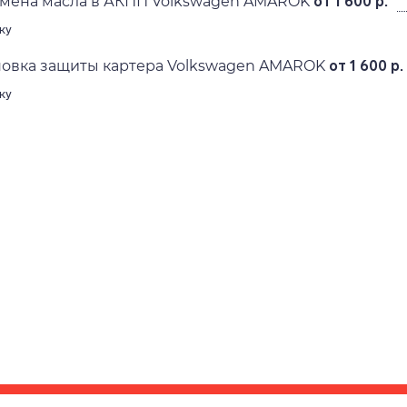
амена масла в АКПП Volkswagen AMAROK
от 1 600 р.
ку
новка защиты картера Volkswagen AMAROK
от 1 600 р.
ку