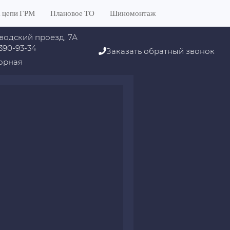
 цепи ГРМ
Плановое ТО
Шиномонтаж
водский проезд, 7А
 390-93-34
Заказать обратный звонок
орная