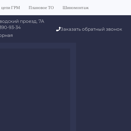
 цепи ГРМ
Плановое ТО
Шиномонтаж
водский проезд, 7А
 390-93-34
Заказать обратный звонок
орная