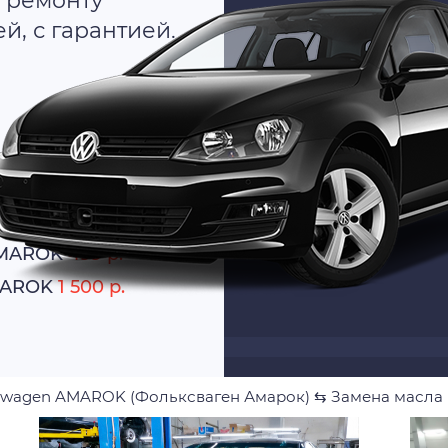
 ремонту
, с гарантией.
о
атно
AMAROK
499 р.
AMAROK
1 500 р.
swagen AMAROK (Фольксваген Амарок)
⇆
Замена масла 