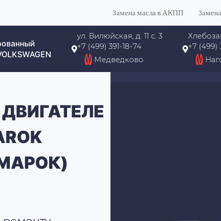
Замена масла в АКПП
Замена
ул. Вилюйская, д. 11 с. 3
Хлебоза
рованный
+7 (499) 391-18-74
+7 (499)
 VOLKSWAGEN
Медведково
Наг
 ДВИГАТЕЛЕ
AROK
МАРОК)