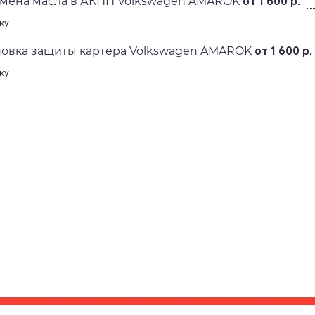
амена масла в АКПП Volkswagen AMAROK
от 1 600 р.
ку
новка защиты картера Volkswagen AMAROK
от 1 600 р.
ку