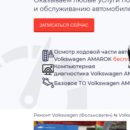
Оказываем любые услуги по
и обслуживанию автомобилей
ЗАПИСАТЬСЯ СЕЙЧАС
Осмотр ходовой части авт
Volkswagen AMAROK
беспл
Компьютерная
диагностика Volkswagen 
Базовое ТО Volkswagen 
Ремонт Volkswagen (Фольксваген)
⇆
Volk