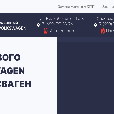
Замена масла в АКПП
Замена
ул. Вилюйская, д. 11 с. 3
Хлебоза
рованный
+7 (499) 391-18-74
+7 (499)
 VOLKSWAGEN
Медведково
Наг
ВОГО
WAGEN
СВАГЕН