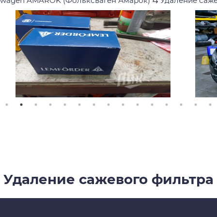
swagen AMAROK (Фольксваген Амарок)
⇆
Удаление саже
Удаление сажевого фильтра