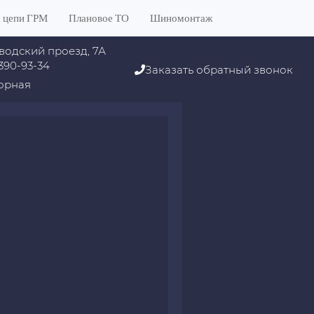
 цепи ГРМ
Плановое ТО
Шиномонтаж
водский проезд, 7А
 390-93-34
Заказать обратный звонок
орная