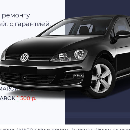
 ремонту
, с гарантией.
о
атно
AMAROK
499 р.
AMAROK
1 500 р.