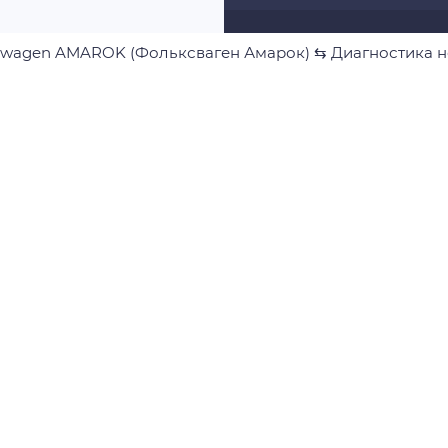
swagen AMAROK (Фольксваген Амарок)
⇆
Диагностика 