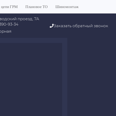
 цепи ГРМ
Плановое ТО
Шиномонтаж
водский проезд, 7А
 390-93-34
Заказать обратный звонок
орная