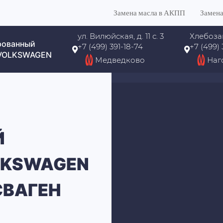
Замена масла в АКПП
Замена
ул. Вилюйская, д. 11 с. 3
Хлебоза
рованный
+7 (499) 391-18-74
+7 (499)
 VOLKSWAGEN
Медведково
Наг
Й
LKSWAGEN
СВАГЕН