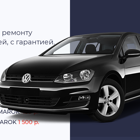
 ремонту
, с гарантией.
о
атно
AMAROK
499 р.
AMAROK
1 500 р.