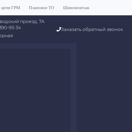
 цепи ГРМ
Плановое ТО
Шиномонтаж
водский проезд, 7А
 390-93-34
Заказать обратный звонок
орная