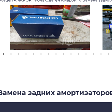
swagen AMAROK (Фольксваген Амарок)
⇆
Замена задних
Замена задних амортизаторо