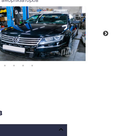
 амортизаторов
в