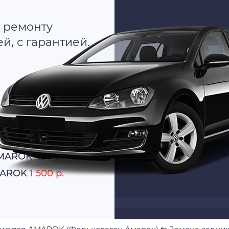
 ремонту
, с гарантией.
о
атно
AMAROK
499 р.
AMAROK
1 500 р.