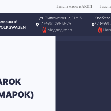
Замена масла в АКПП
Замена
ул. Вилюйская, д. 11 с. 3
Хлебоза
рованный
+7 (499) 391-18-74
+7 (499)
 VOLKSWAGEN
Медведково
Наг
AROK
МАРОК)