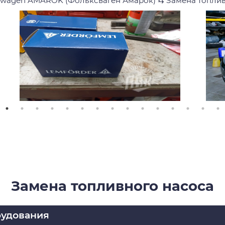
swagen AMAROK (Фольксваген Амарок)
⇆
Замена топлив
Замена топливного насоса
рудования