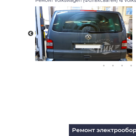
Ремонт Volkswagen (Фольксваген)
⇆
Volk
Ремонт электрообо