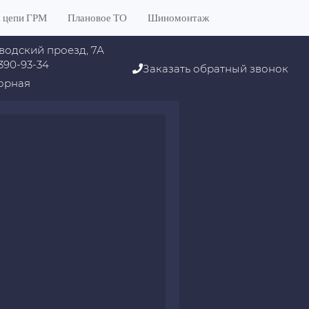
 цепи ГРМ
Плановое ТО
Шиномонтаж
водский проезд, 7А
 390-93-34
Заказать обратный звонок
орная