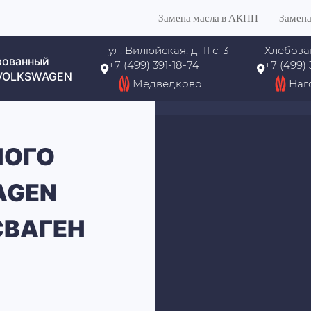
Замена масла в АКПП
Замена
ул. Вилюйская, д. 11 с. 3
Хлебоза
рованный
+7 (499) 391-18-74
+7 (499)
 VOLKSWAGEN
Медведково
Наг
НОГО
AGEN
СВАГЕН