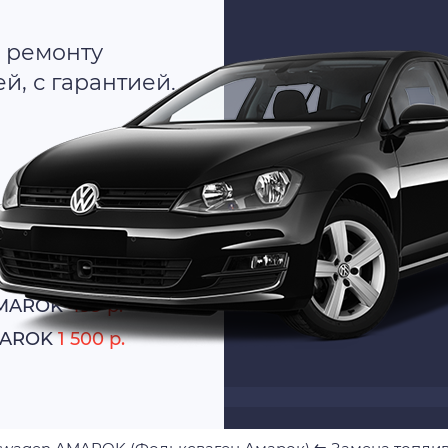
 ремонту
, с гарантией.
о
атно
AMAROK
499 р.
AMAROK
1 500 р.