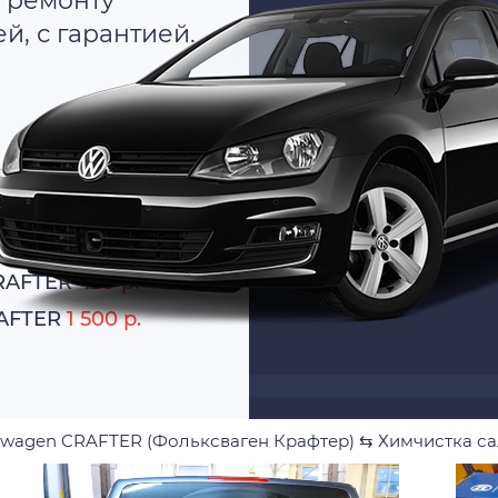
 ремонту
, с гарантией.
о
атно
CRAFTER
499 р.
RAFTER
1 500 р.
swagen CRAFTER (Фольксваген Крафтер)
⇆
Химчистка с