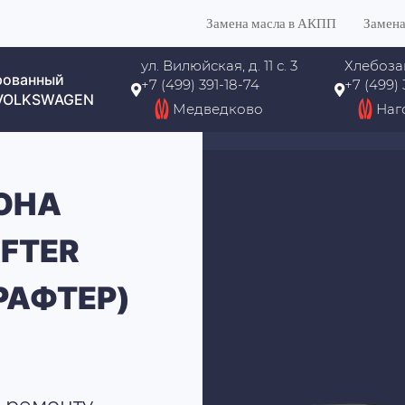
Замена масла в АКПП
Замена
ул. Вилюйская, д. 11 с. 3
Хлебоза
рованный
+7 (499) 391-18-74
+7 (499)
 VOLKSWAGEN
Медведково
Наг
ОНА
FTER
РАФТЕР)