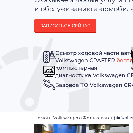
Оказываем любые услуги по
и обслуживанию автомобилей
ЗАПИСАТЬСЯ СЕЙЧАС
Осмотр ходовой части авт
Volkswagen CRAFTER
беспл
Компьютерная
диагностика Volkswagen 
Базовое ТО Volkswagen C
Ремонт Volkswagen (Фольксваген)
⇆
Volk