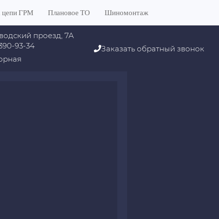
 цепи ГРМ
Плановое ТО
Шиномонтаж
водский проезд, 7А
 390-93-34
Заказать обратный звонок
орная