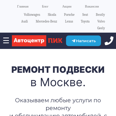
Главная
Блог
Акции
Вакансии
Volkswagen
Skoda
Porsche
Seat
Bently
Audi
Mercedes-Benz
Lexus
Toyota
Volvo
Geely
☰
Написать
РЕМОНТ ПОДВЕСКИ
в Москве.
Оказываем любые услуги по
ремонту
и обслуживанию автомобилей, с