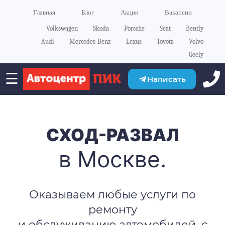
Главная
Блог
Акции
Вакансии
Volkswagen
Skoda
Porsche
Seat
Bently
Audi
Mercedes-Benz
Lexus
Toyota
Volvo
Geely
☰
Написать
СХОД-РАЗВАЛ
в Москве.
Оказываем любые услуги по
ремонту
и обслуживанию автомобилей, с