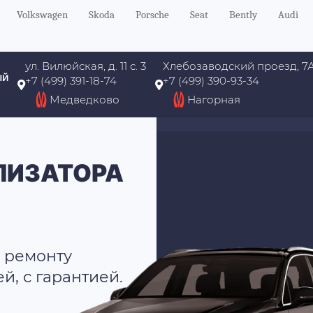
Volkswagen
Skoda
Porsche
Seat
Bently
Audi
ул. Вилюйская, д. 11 с. 3
Хлебозаводский проезд, 7
ый
+7 (499) 391-18-74
+7 (499) 390-93-34
Медведково
Нагорная
ЛИЗАТОРА
 ремонту
, с гарантией.