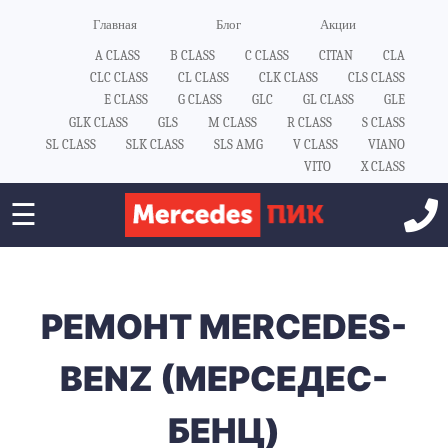
Главная
Блог
Акции
A CLASS
B CLASS
C CLASS
CITAN
CLA
CLC CLASS
CL CLASS
CLK CLASS
CLS CLASS
E CLASS
G CLASS
GLC
GL CLASS
GLE
GLK CLASS
GLS
M CLASS
R CLASS
S CLASS
SL CLASS
SLK CLASS
SLS AMG
V CLASS
VIANO
VITO
X CLASS
☰
РЕМОНТ MERCEDES-
BENZ (МЕРСЕДЕС-
БЕНЦ)